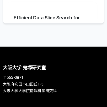
Efficient Data Slice Search for
Exceptional View Detection
Yohei Mizuno
,
Yuya Sasaki
,
Makoto Onizuka
International Workshop on Design,
Optimization, Languages and Analytical
Processing of Big Data
2017年3月
大阪大学 鬼塚研究室
BibTeX
〒565-0871
大阪府吹田市山田丘1-5
大阪大学大学院情報科学研究科
Dialogue Breakdown Detection
Considering Annotation Biases