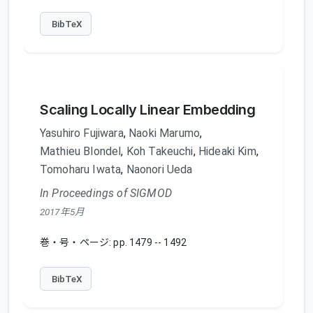
BibTeX
Scaling Locally Linear Embedding
Yasuhiro Fujiwara
,
Naoki Marumo
,
Mathieu Blondel
,
Koh Takeuchi
,
Hideaki Kim
,
Tomoharu Iwata
,
Naonori Ueda
In Proceedings of SIGMOD
2017年5月
巻・号・ページ: pp. 1479 -- 1492
BibTeX