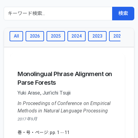
検索
All
2026
2025
2024
2023
2022
2
Monolingual Phrase Alignment on
Parse Forests
Yuki Arase
,
Jun’ichi Tsujii
In Proceedings of Conference on Empirical
Methods in Natural Language Processing
2017年9月
巻・号・ページ: pp. 1 -- 11