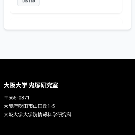
BibTeX
VAST-Tree: A Vector-Advanced
and Compressed Structure for
Massive Data Tree Traversal
Takeshi Yamamuro
,
Makoto Onizuka
,
Toshio Hikata
,
Masashi Yamamuro
In Proceedings of International Conference
大阪大学 鬼塚研究室
on Extending Database Technology
〒565-0871
2012年3月
大阪府吹田市山田丘1-5
巻・号・ページ: pp. 396 -- 407
大阪大学大学院情報科学研究科
BibTeX