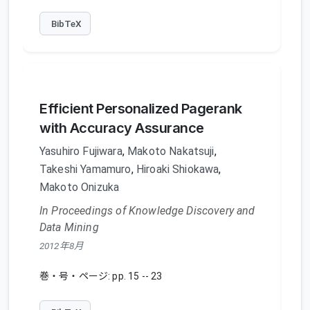
BibTeX
Efficient Personalized Pagerank
with Accuracy Assurance
Yasuhiro Fujiwara
,
Makoto Nakatsuji
,
Takeshi Yamamuro
,
Hiroaki Shiokawa
,
Makoto Onizuka
In Proceedings of Knowledge Discovery and
Data Mining
2012年8月
巻・号・ページ: pp. 15 -- 23