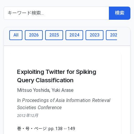
検索
All
2026
2025
2024
2023
2022
2
Exploiting Twitter for Spiking
Query Classification
Mitsuo Yoshida
,
Yuki Arase
In Proceedings of Asia Information Retrieval
Societies Conference
2012年12月
巻・号・ページ: pp. 138 -- 149