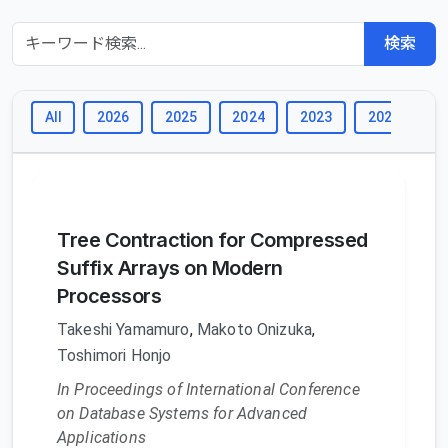
検索
All
2026
2025
2024
2023
2022
2
Tree Contraction for Compressed
Suffix Arrays on Modern
Processors
Takeshi Yamamuro
,
Makoto Onizuka
,
Toshimori Honjo
In Proceedings of International Conference
on Database Systems for Advanced
Applications