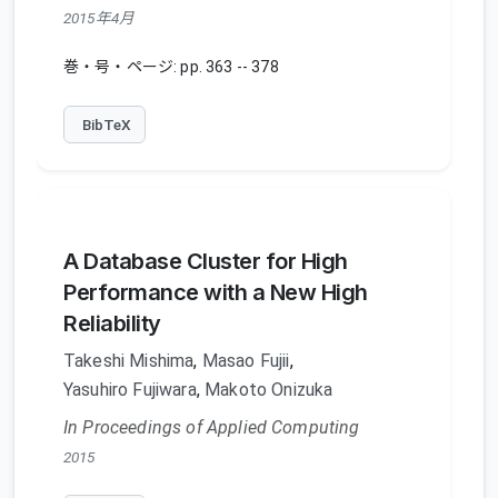
2015年4月
巻・号・ページ: pp. 363 -- 378
BibTeX
A Database Cluster for High
Performance with a New High
Reliability
Takeshi Mishima
,
Masao Fujii
,
Yasuhiro Fujiwara
,
Makoto Onizuka
In Proceedings of Applied Computing
2015