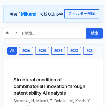
"Mikami"
フィルター解除
著者
で絞り込み中
検索
2026
2025
2024
2023
2022
2
All
Structural condition of
combinatorial innovation through
patent ability AI analysis
Shirasaka
,
H.
,
Mikami
,
T.
,
Onizuka
,
M.
,
Kohda
,
Y.