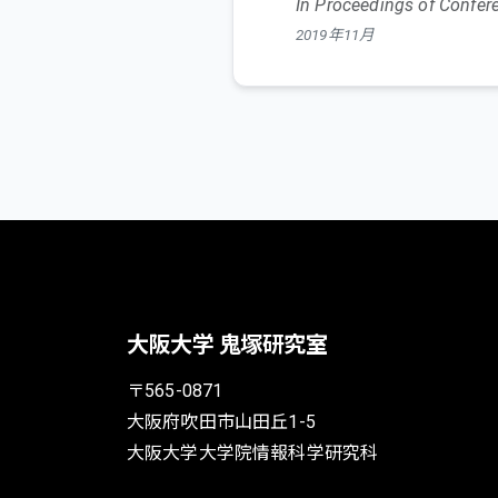
In Proceedings of Confer
2019年11月
BibTeX
Contextualized con
Kazuki Ashihara
,
Tomoyuki
In Proceedings of the 5t
2019年11月
大阪大学 鬼塚研究室
巻・号・ページ: pp. 397 -- 4
〒565-0871
大阪府吹田市山田丘1-5
BibTeX
大阪大学大学院情報科学研究科