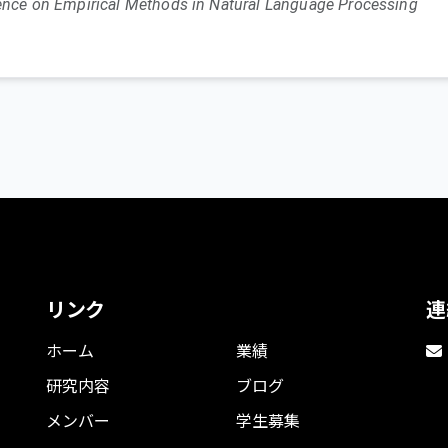
ence on Empirical Methods in Natural Language Processing
text2vec
 Kajiwara
,
Yuki Arase
,
Satoru Uchida
h Workshop on Noisy User-generated Text (W-NUT 2019)
リンク
連
06
ホーム
業績
研究内容
ブログ
メンバー
学生募集