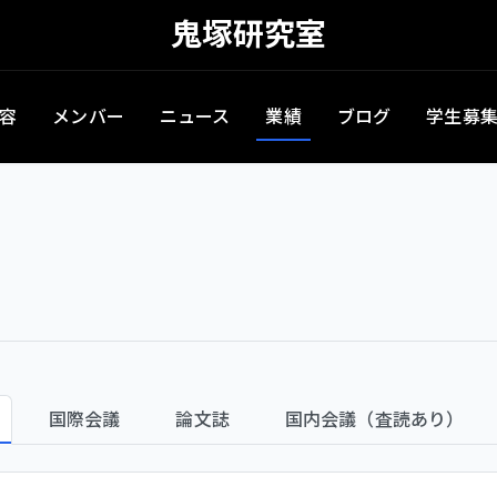
鬼塚研究室
容
メンバー
ニュース
業績
ブログ
学生募
国際会議
論文誌
国内会議（査読あり）