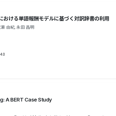
における単語報酬モデルに基づく対訳辞書の利用
荒瀬 由紀
,
永田 昌明
4.0
ng: A BERT Case Study