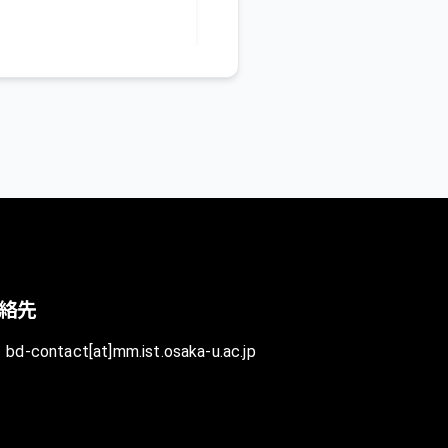
絡先
bd-contact[at]mm.ist.osaka-u.ac.jp