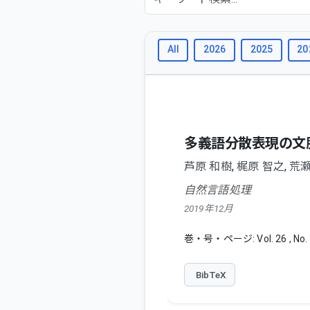
All
2026
2025
20
多義語分散表現の文
芦原 和樹
,
梶原 智之
,
荒瀬
自然言語処理
2019年12月
巻・号・ページ: Vol. 26 , No. 
BibTeX