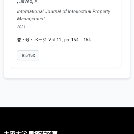
,
Javed
,
A.
International Journal of Intellectual Property
Management
2021
巻・号・ページ: Vol. 11 , pp. 154 -- 164
BibTeX
大阪大学 鬼塚研究室