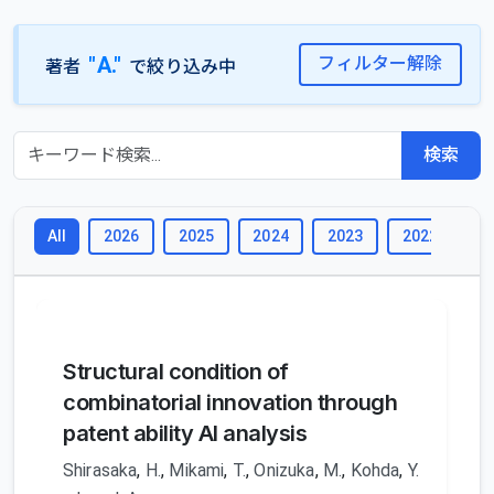
"A."
フィルター解除
著者
で絞り込み中
検索
2026
2025
2024
2023
2022
2
All
Structural condition of
combinatorial innovation through
patent ability AI analysis
Shirasaka
,
H.
,
Mikami
,
T.
,
Onizuka
,
M.
,
Kohda
,
Y.