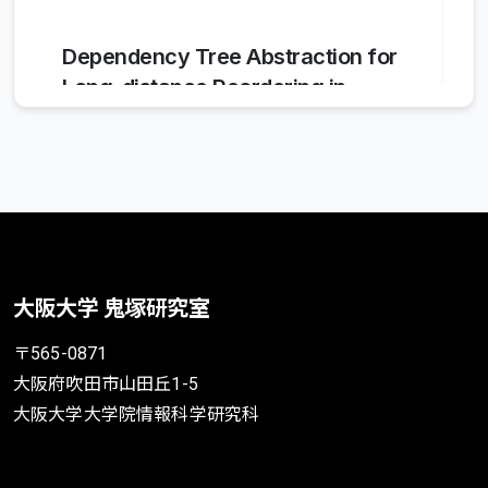
Dependency Tree Abstraction for
Long-distance Reordering in
Statistical Machine Translation
Chenchen Ding
,
Yuki Arase
In Proceedings of Annual Meeting of the
Association for Computational Linguistics
2014年4月
巻・号・ページ: pp. 424 -- 433
大阪大学 鬼塚研究室
BibTeX
〒565-0871
大阪府吹田市山田丘1-5
大阪大学大学院情報科学研究科