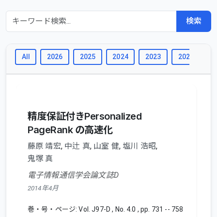
検索
All
2026
2025
2024
2023
2022
2
精度保証付きPersonalized
PageRank の高速化
藤原 靖宏
,
中辻 真
,
山室 健
,
塩川 浩昭
,
鬼塚 真
電子情報通信学会論文誌D
2014年4月
巻・号・ページ: Vol. J97-D , No. 4.0 , pp. 731 -- 758