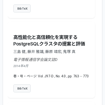
BibTeX
高性能化と高信頼化を実現する
PostgreSQLクラスタの提案と評価
三島 健
,
藤井 雅雄
,
藤原 靖宏
,
鬼塚 真
電子情報通信学会論文誌D
2014年4月
巻・号・ページ: Vol. J97-D , No. 4.0 , pp. 763 -- 773
BibTeX