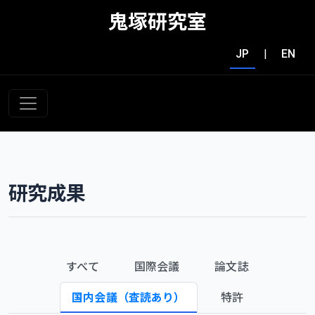
鬼塚研究室
JP
|
EN
研究成果
すべて
国際会議
論文誌
国内会議（査読あり）
特許