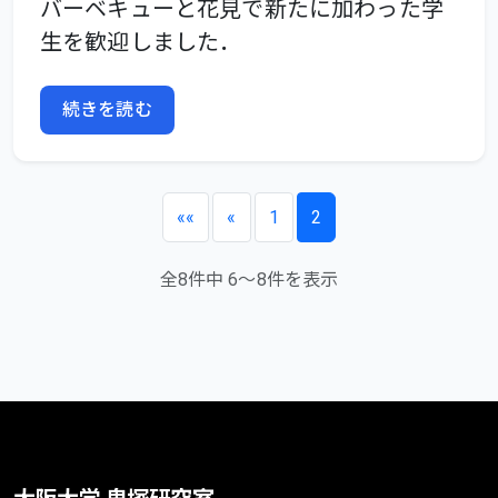
バーベキューと花見で新たに加わった学
生を歓迎しました．
続きを読む
««
«
1
2
全8件中 6～8件を表示