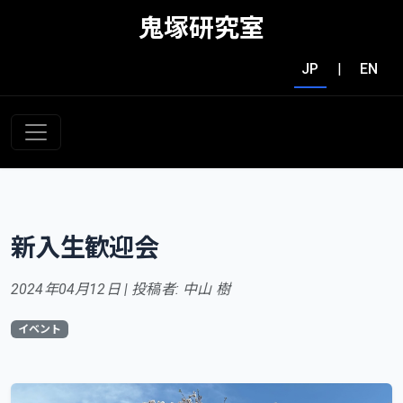
鬼塚研究室
JP
|
EN
新入生歓迎会
2024年04月12日 | 投稿者: 中山 樹
イベント