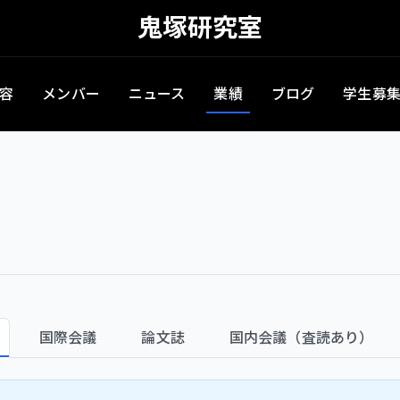
鬼塚研究室
容
メンバー
ニュース
業績
ブログ
学生募
国際会議
論文誌
国内会議（査読あり）