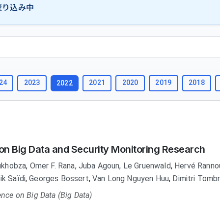
絞り込み中
24
2023
2021
2020
2019
2018
2022
on Big Data and Security Monitoring Research
oukhobza
,
Omer F. Rana
,
Juba Agoun
,
Le Gruenwald
,
Hervé Ranno
ik Saïdi
,
Georges Bossert
,
Van Long Nguyen Huu
,
Dimitri Tomb
ence on Big Data (Big Data)