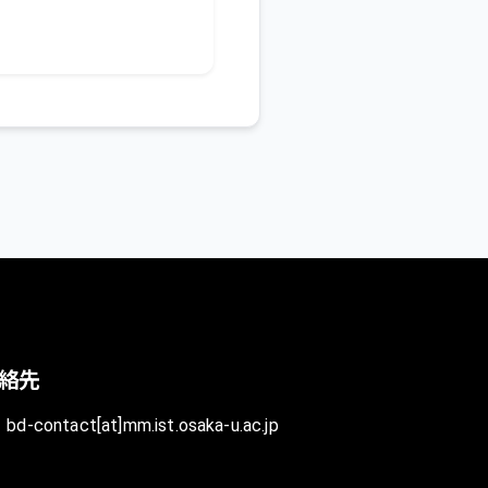
絡先
bd-contact[at]mm.ist.osaka-u.ac.jp