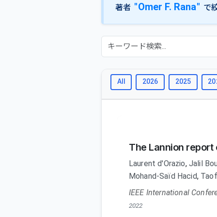
"Omer F. Rana"
著者
で
All
2026
2025
20
The Lannion report 
Laurent d'Orazio
,
Jalil B
Mohand-Saïd Hacid
,
Taof
IEEE International Confer
2022