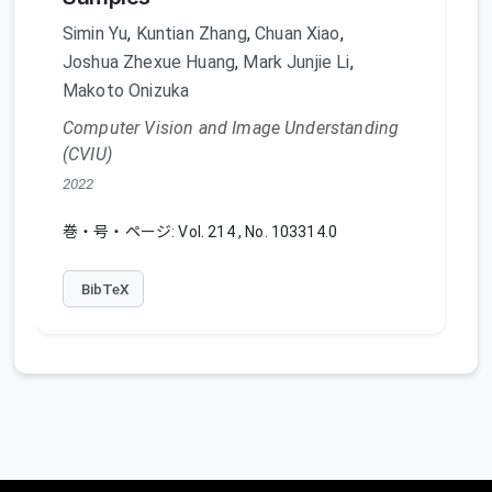
Simin Yu
,
Kuntian Zhang
,
Chuan Xiao
,
Joshua Zhexue Huang
,
Mark Junjie Li
,
Makoto Onizuka
Computer Vision and Image Understanding
(CVIU)
2022
巻・号・ページ: Vol. 214 , No. 103314.0
BibTeX