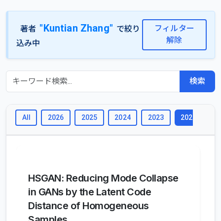
"Kuntian Zhang"
フィルター
著者
で絞り
解除
込み中
検索
All
2026
2025
2024
2023
2
2022
HSGAN: Reducing Mode Collapse
in GANs by the Latent Code
Distance of Homogeneous
Samples