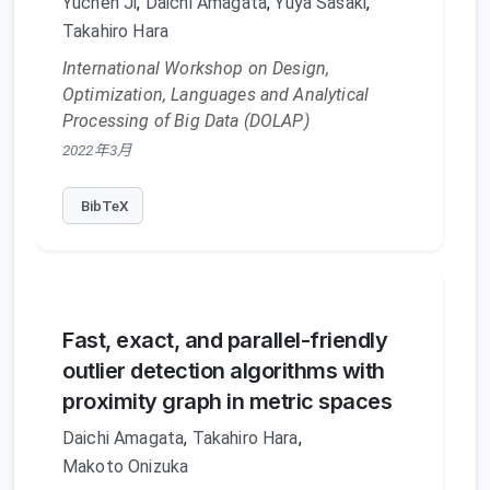
Yuchen Ji
,
Daichi Amagata
,
Yuya Sasaki
,
Takahiro Hara
International Workshop on Design,
Optimization, Languages and Analytical
Processing of Big Data (DOLAP)
2022年3月
BibTeX
Fast, exact, and parallel-friendly
outlier detection algorithms with
proximity graph in metric spaces
Daichi Amagata
,
Takahiro Hara
,
Makoto Onizuka