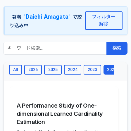
"Daichi Amagata"
フィルター
著者
で絞
解除
り込み中
検索
All
2026
2025
2024
2023
2
2022
A Performance Study of One-
dimensional Learned Cardinality
Estimation