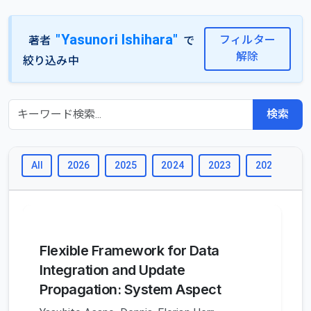
"Yasunori Ishihara"
フィルター
著者
で
解除
絞り込み中
検索
All
2026
2025
2024
2023
2022
2
Flexible Framework for Data
Integration and Update
Propagation: System Aspect