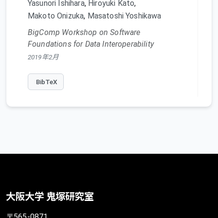
Yasunori Ishihara
,
Hiroyuki Kato
,
Makoto Onizuka
,
Masatoshi Yoshikawa
BigComp Workshop on Software
Foundations for Data Interoperability
2019年2月
BibTeX
Toward BX-Based Architecture for
Controlling and Sharing Distributed
Data
Yasunori Ishihara
,
Hiroyuki Kato
,
大阪大学 鬼塚研究室
Keisuke Nakano
,
Makoto Onizuka
,
Yuya Sasaki
〒565-0871