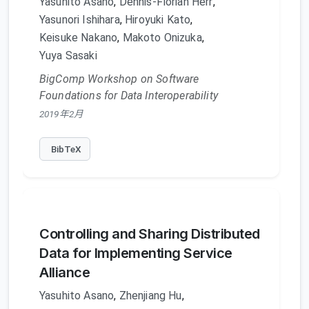
Yasuhito Asano
,
Dennis-Florian Herr
,
Yasunori Ishihara
,
Hiroyuki Kato
,
Keisuke Nakano
,
Makoto Onizuka
,
Yuya Sasaki
BigComp Workshop on Software
Foundations for Data Interoperability
2019年2月
BibTeX
Controlling and Sharing Distributed
Data for Implementing Service
Alliance
Yasuhito Asano
,
Zhenjiang Hu
,