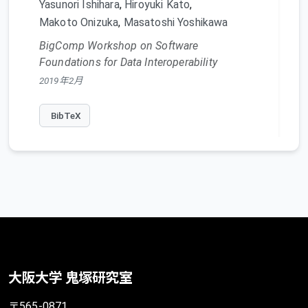
Yasunori Ishihara
,
Hiroyuki Kato
,
Makoto Onizuka
,
Masatoshi Yoshikawa
BigComp Workshop on Software
Foundations for Data Interoperability
2019年2月
BibTeX
大阪大学 鬼塚研究室
〒565-0871