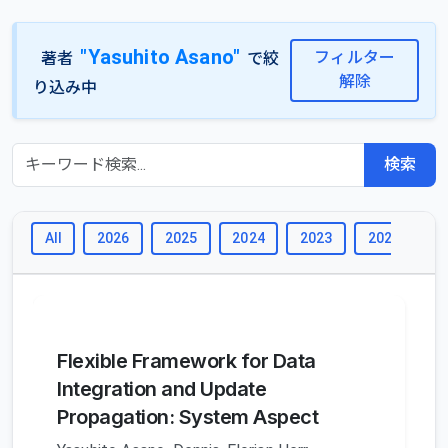
"Yasuhito Asano"
フィルター
著者
で絞
解除
り込み中
検索
All
2026
2025
2024
2023
2022
2
Flexible Framework for Data
Integration and Update
Propagation: System Aspect