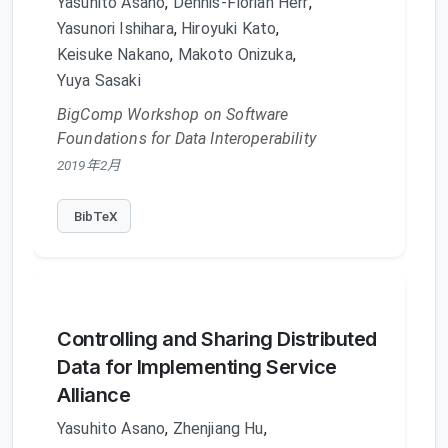
Yasuhito Asano
,
Dennis-Florian Herr
,
Yasunori Ishihara
,
Hiroyuki Kato
,
Keisuke Nakano
,
Makoto Onizuka
,
Yuya Sasaki
BigComp Workshop on Software
Foundations for Data Interoperability
2019年2月
BibTeX
Controlling and Sharing Distributed
Data for Implementing Service
Alliance
Yasuhito Asano
,
Zhenjiang Hu
,