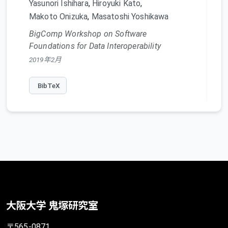
Yasunori Ishihara
,
Hiroyuki Kato
,
Makoto Onizuka
,
Masatoshi Yoshikawa
BigComp Workshop on Software
Foundations for Data Interoperability
2019年2月
BibTeX
Toward BX-Based Architecture for
Controlling and Sharing Distributed
Data
Yasunori Ishihara
,
Hiroyuki Kato
,
大阪大学 鬼塚研究室
Keisuke Nakano
,
Makoto Onizuka
,
Yuya Sasaki
〒565-0871