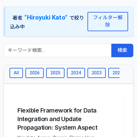
"Hiroyuki Kato"
フィルター解
著者
で絞り
除
込み中
検索
All
2026
2025
2024
2023
2022
2
Flexible Framework for Data
Integration and Update
Propagation: System Aspect