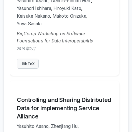
Yasuhito Asano
,
Dennis-Florian Herr
,
Yasunori Ishihara
,
Hiroyuki Kato
,
Keisuke Nakano
,
Makoto Onizuka
,
Yuya Sasaki
BigComp Workshop on Software
Foundations for Data Interoperability
2019年2月
BibTeX
Controlling and Sharing Distributed
Data for Implementing Service
Alliance
Yasuhito Asano
,
Zhenjiang Hu
,