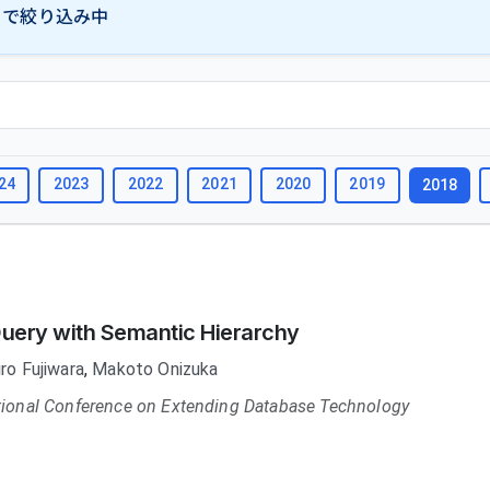
で絞り込み中
24
2023
2022
2021
2020
2019
2018
uery with Semantic Hierarchy
ro Fujiwara
,
Makoto Onizuka
ational Conference on Extending Database Technology