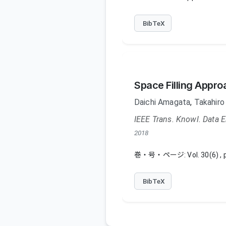
BibTeX
Space Filling Appro
Daichi Amagata
,
Takahiro
IEEE Trans. Knowl. Data E
2018
巻・号・ページ: Vol. 30(6) , pp
BibTeX