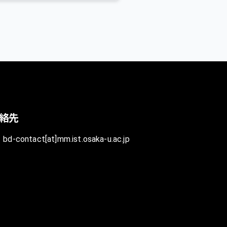
絡先
bd-contact[at]mm.ist.osaka-u.ac.jp