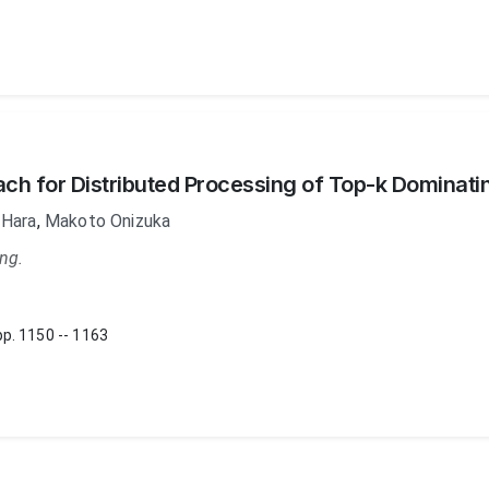
ach for Distributed Processing of Top-k Dominati
 Hara
,
Makoto Onizuka
ng.
. 1150 -- 1163