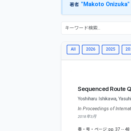
"Makoto Onizuka"
著者
All
2026
2025
20
Sequenced Route Q
Yoshiharu Ishikawa
,
Yasuhi
In Proceedings of Intern
2018年3月
巻・号・ページ: pp. 37 -- 48