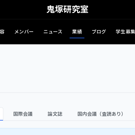
鬼塚研究室
容
メンバー
ニュース
業績
ブログ
学生募
国際会議
論文誌
国内会議（査読あり）