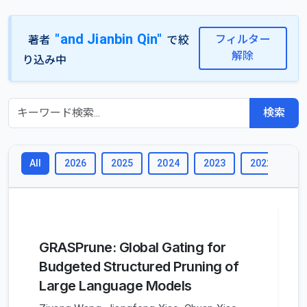
"and Jianbin Qin"
フィルター
著者
で絞
解除
り込み中
検索
2026
2025
2024
2023
2022
2
All
GRASPrune: Global Gating for
Budgeted Structured Pruning of
Large Language Models