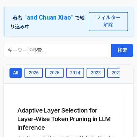
"and Chuan Xiao"
フィルター
著者
で絞
解除
り込み中
検索
2026
2025
2024
2023
2022
2
All
Adaptive Layer Selection for
Layer-Wise Token Pruning in LLM
Inference