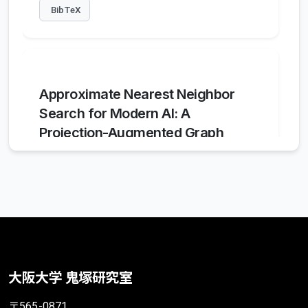
BibTeX
Approximate Nearest Neighbor
Search for Modern AI: A
Projection-Augmented Graph
Approach
Kejing Lu
,
Zhenpeng Pan
,
Jianbin Qin
,
Yoshiharu Ishikawa
,
and Chuan Xiao
ICML 2026
2026年7月
BibTeX
大阪大学 鬼塚研究室
〒565-0871