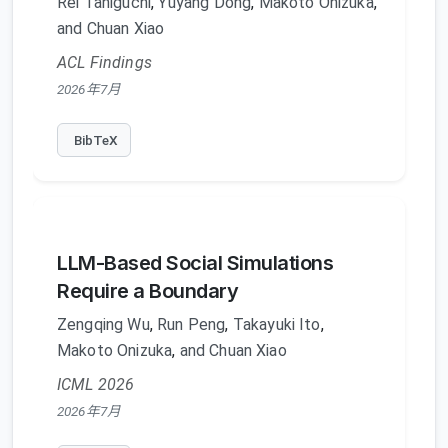
Rei Taniguchi
,
Yuyang Dong
,
Makoto Onizuka
,
and Chuan Xiao
ACL Findings
2026年7月
BibTeX
LLM-Based Social Simulations
Require a Boundary
Zengqing Wu
,
Run Peng
,
Takayuki Ito
,
Makoto Onizuka
,
and Chuan Xiao
ICML 2026
2026年7月