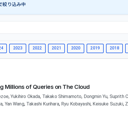
で絞り込み中
24
2023
2022
2021
2020
2019
2018
g Millions of Queries on The Cloud
ezoe
,
Yukihiro Okada
,
Takako Shimamoto
,
Dongmin Yu
,
Suprith 
ya
,
Yan Wang
,
Takashi Kurihara
,
Ryu Kobayashi
,
Keisuke Suzuki
,
Z