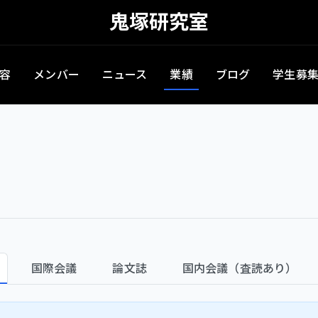
鬼塚研究室
容
メンバー
ニュース
業績
ブログ
学生募
国際会議
論文誌
国内会議（査読あり）