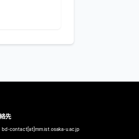
絡先
bd-contact[at]mm.ist.osaka-u.ac.jp