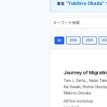
"Yukihiro Okada"
著者
2026
2025
20
All
Journey of Migratin
Taro L. Saito
,
,
Naoki Tak
Kai Sasaki
,
Shohei Okumi
Makoto Onizuka
DBTest workshop