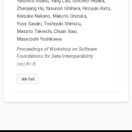
Yasuhito Asano
,
Yang Cao
,
Soichiro Hidaka
,
Zhenjiang Hu
,
Yasunori Ishihara
,
Hiroyuki Kato
,
Keisuke Nakano
,
Makoto Onizuka
,
Yuya Sasaki
,
Toshiyuki Shimizu
,
Masato Takeichi
,
Chuan Xiao
,
Masatoshi Yoshikawa
Proceedings of Workshop on Software
Foundations for Data Interoperability
2022年1月
BibTeX