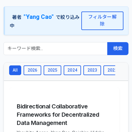
"Yang Cao"
フィルター解
著者
で絞り込み
除
中
検索
2026
2025
2024
2023
2022
2
All
Bidirectional Collaborative
Frameworks for Decentralized
Data Management