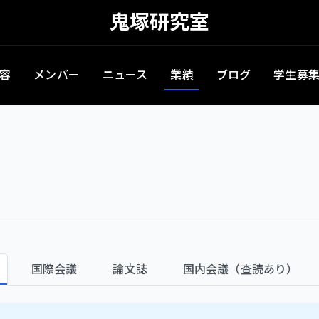
鬼塚研究室
容
メンバー
ニュース
業績
ブログ
学生募
国際会議
論文誌
国内会議（査読あり）