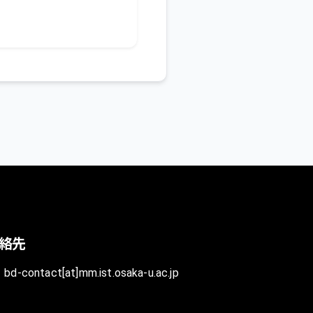
絡先
bd-contact[at]mm.ist.osaka-u.ac.jp