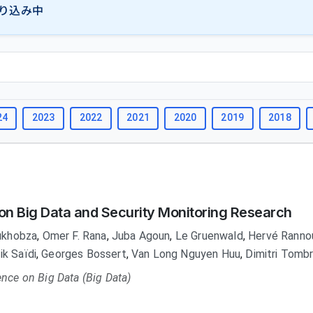
り込み中
24
2023
2022
2021
2020
2019
2018
on Big Data and Security Monitoring Research
oukhobza
,
Omer F. Rana
,
Juba Agoun
,
Le Gruenwald
,
Hervé Ranno
ik Saïdi
,
Georges Bossert
,
Van Long Nguyen Huu
,
Dimitri Tomb
ence on Big Data (Big Data)