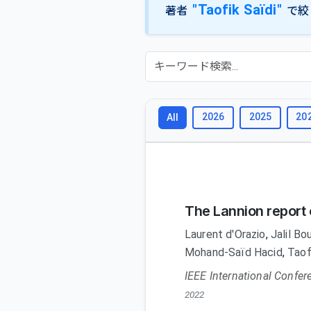
"Taofik Saïdi"
著者
で絞
2026
2025
20
All
The Lannion report 
Laurent d'Orazio
,
Jalil B
Mohand-Saïd Hacid
,
Taof
IEEE International Confer
2022