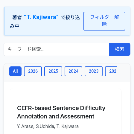
"T. Kajiwara"
フィルター解
著者
で絞り込
除
み中
検索
2026
2025
2024
2023
2022
2
All
CEFR-based Sentence Difficulty
Annotation and Assessment
Y. Arase
,
S.Uchida
,
T. Kajiwara