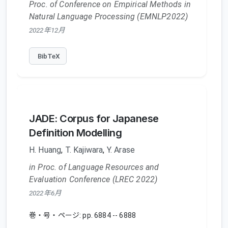
Proc. of Conference on Empirical Methods in
Natural Language Processing (EMNLP2022)
2022年12月
BibTeX
JADE: Corpus for Japanese
Definition Modelling
H. Huang
,
T. Kajiwara
,
Y. Arase
in Proc. of Language Resources and
Evaluation Conference (LREC 2022)
2022年6月
巻・号・ページ: pp. 6884 -- 6888