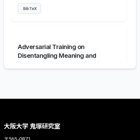
BibTeX
Adversarial Training on
Disentangling Meaning and
Language Representations for
Unsupervised Quality Estimation
Y. Kuroda
,
T. Kajiwara
,
Y. Arase
,
T. Ninomiya
in Proc. of International Conference on
Computational Linguistics (COLING 2022)
2022
大阪大学 鬼塚研究室
BibTeX
〒565-0871