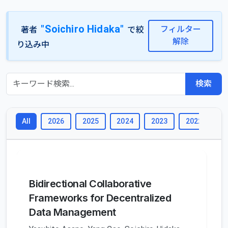
"Soichiro Hidaka"
フィルター
著者
で絞
解除
り込み中
検索
2026
2025
2024
2023
2022
2
All
Bidirectional Collaborative
Frameworks for Decentralized
Data Management