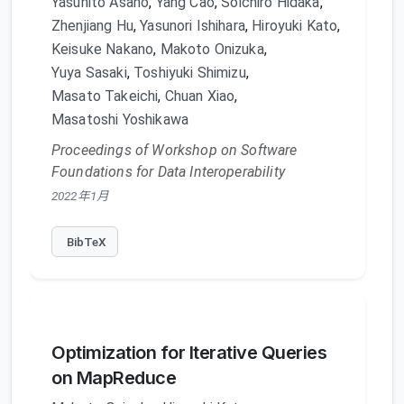
Yasuhito Asano
,
Yang Cao
,
Soichiro Hidaka
,
Zhenjiang Hu
,
Yasunori Ishihara
,
Hiroyuki Kato
,
Keisuke Nakano
,
Makoto Onizuka
,
Yuya Sasaki
,
Toshiyuki Shimizu
,
Masato Takeichi
,
Chuan Xiao
,
Masatoshi Yoshikawa
Proceedings of Workshop on Software
Foundations for Data Interoperability
2022年1月
BibTeX
Optimization for Iterative Queries
on MapReduce