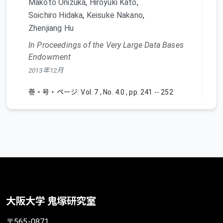
Makoto Onizuka
,
Hiroyuki Kato
,
Soichiro Hidaka
,
Keisuke Nakano
,
Zhenjiang Hu
In Proceedings of the Very Large Data Bases
Endowment
2013年12月
巻・号・ページ: Vol. 7 , No. 4.0 , pp. 241 -- 252
BibTeX
大阪大学 鬼塚研究室
〒565-0871