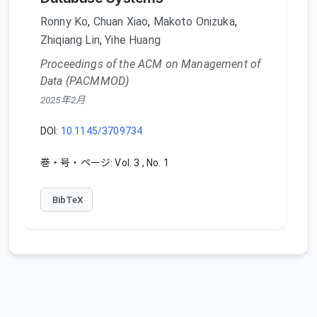
Ronny Ko
,
Chuan Xiao
,
Makoto Onizuka
,
Zhiqiang Lin
,
Yihe Huang
Proceedings of the ACM on Management of
Data (PACMMOD)
2025年2月
DOI:
10.1145/3709734
巻・号・ページ: Vol. 3 , No. 1
BibTeX