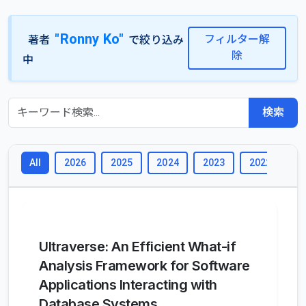
"Ronny Ko"
フィルター解
著者
で絞り込み
除
中
検索
2026
2025
2024
2023
2022
2
All
Ultraverse: An Efficient What-if
Analysis Framework for Software
Applications Interacting with
Database Systems