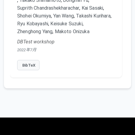
,
Takako Shimamoto
,
Dongmin Yu
,
Suprith Chandrashekharachar
,
Kai Sasaki
,
Shohei Okumiya
,
Yan Wang
,
Takashi Kurihara
,
Ryu Kobayashi
,
Keisuke Suzuki
,
Zhenghong Yang
,
Makoto Onizuka
DBTest workshop
2022年7月
BibTeX