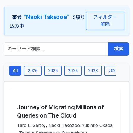
"Naoki Takezoe"
フィルター
著者
で絞り
解除
込み中
検索
2026
2025
2024
2023
2022
2
All
Journey of Migrating Millions of
Queries on The Cloud
Taro L. Saito
,
,
Naoki Takezoe
,
Yukihiro Okada