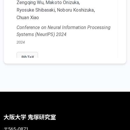
Zengqing Wu
,
Makoto Onizuka
,
Ryosuke Shibasaki
,
Noboru Koshizuka
,
Chuan Xiao
Conference on Neural Information Processing
Systems (NeurIPS) 2024
2024
BibTeX
大阪大学 鬼塚研究室
〒565-0871