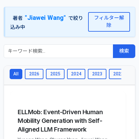
"Jiawei Wang"
フィルター解
著者
で絞り
除
込み中
検索
2026
2025
2024
2023
2022
2
All
ELLMob: Event-Driven Human
Mobility Generation with Self-
Aligned LLM Framework