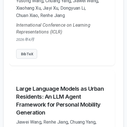
Yusong Wang
,
Chuang Yang
,
Jiawei Wang
,
Xiaohang Xu
,
Jiayi Xu
,
Dongyuan Li
,
Chuan Xiao
,
Renhe Jiang
International Conference on Learning
Representations (ICLR)
2026年4月
BibTeX
Large Language Models as Urban
Residents: An LLM Agent
Framework for Personal Mobility
Generation
Jiawei Wang
,
Renhe Jiang
,
Chuang Yang
,