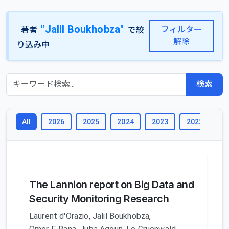
"Jalil Boukhobza"
フィルター
著者
で絞
解除
り込み中
検索
2026
2025
2024
2023
2022
2
All
The Lannion report on Big Data and
Security Monitoring Research
Laurent d'Orazio
,
Jalil Boukhobza
,