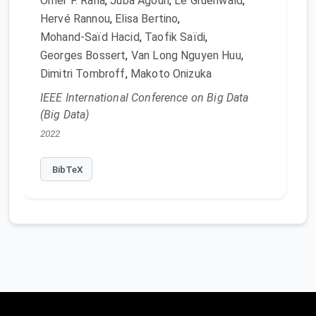
Omer F. Rana
,
Juba Agoun
,
Le Gruenwald
,
Hervé Rannou
,
Elisa Bertino
,
Mohand-Saïd Hacid
,
Taofik Saïdi
,
Georges Bossert
,
Van Long Nguyen Huu
,
Dimitri Tombroff
,
Makoto Onizuka
IEEE International Conference on Big Data
(Big Data)
2022
BibTeX