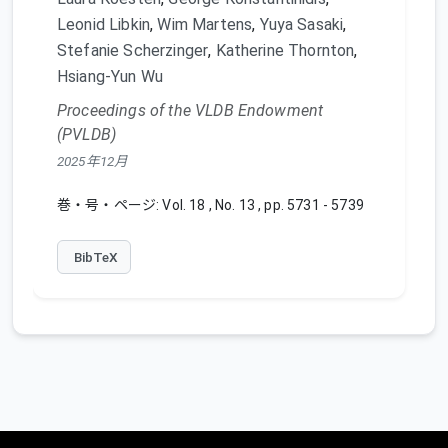
Leonid Libkin
,
Wim Martens
,
Yuya Sasaki
,
Stefanie Scherzinger
,
Katherine Thornton
,
Hsiang-Yun Wu
Proceedings of the VLDB Endowment
(PVLDB)
2025年12月
巻・号・ページ: Vol. 18 , No. 13 , pp. 5731 - 5739
BibTeX