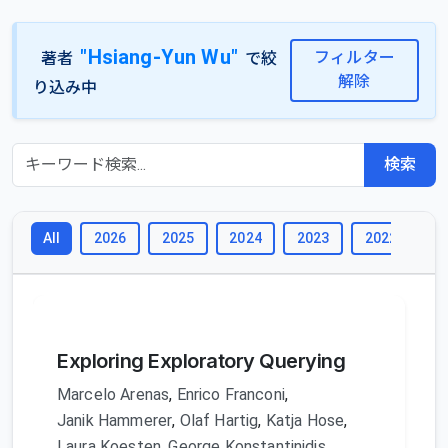
"Hsiang-Yun Wu"
フィルター
著者
で絞
解除
り込み中
検索
2026
2025
2024
2023
2022
2
All
Exploring Exploratory Querying
Marcelo Arenas
,
Enrico Franconi
,
Janik Hammerer
,
Olaf Hartig
,
Katja Hose
,
Laura Koesten
,
George Konstantinidis
,