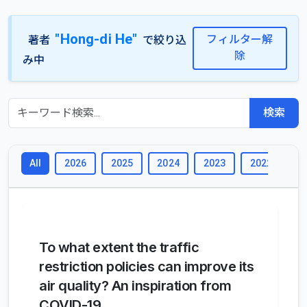
"Hong-di He"
フィルター解
著者
で絞り込
除
み中
検索
2026
2025
2024
2023
2022
2
All
To what extent the traffic
restriction policies can improve its
air quality? An inspiration from
COVID-19