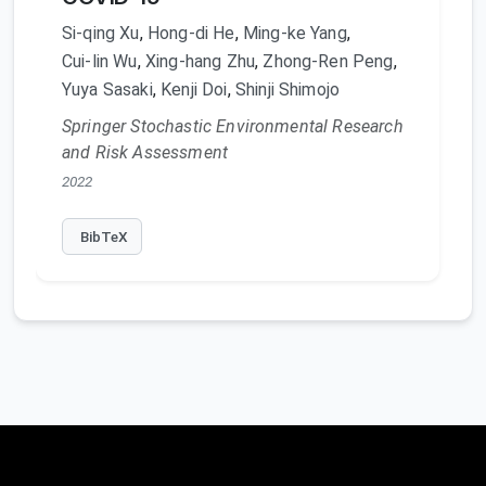
Si-qing Xu
,
Hong-di He
,
Ming-ke Yang
,
Cui-lin Wu
,
Xing-hang Zhu
,
Zhong-Ren Peng
,
Yuya Sasaki
,
Kenji Doi
,
Shinji Shimojo
Springer Stochastic Environmental Research
and Risk Assessment
2022
BibTeX