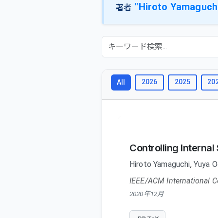
"Hiroto Yamaguch
著者
2026
2025
20
All
Controlling Interna
Hiroto Yamaguchi
,
Yuya 
IEEE/ACM International 
2020年12月