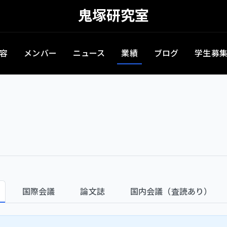
鬼塚研究室
容
メンバー
ニュース
業績
ブログ
学生募
国際会議
論文誌
国内会議（査読あり）