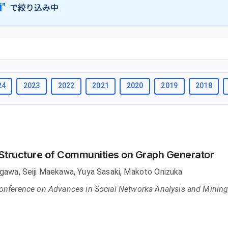
i"
で絞り込み中
24
2023
2022
2021
2020
2019
2018
l Structure of Communities on Graph Generator
Ogawa
,
Seiji Maekawa
,
Yuya Sasaki
,
Makoto Onizuka
Conference on Advances in Social Networks Analysis and Mini