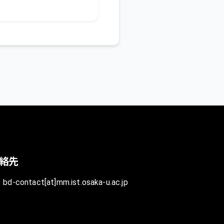
絡先
bd-contact[at]mm.ist.osaka-u.ac.jp