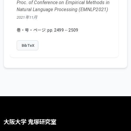
Proc. of Conference on Empirical Methods in
Natural Language Processing (EMNLP2021)
2021年11月
巻・号・ページ: pp. 2499 -- 2509
BibTeX
大阪大学 鬼塚研究室