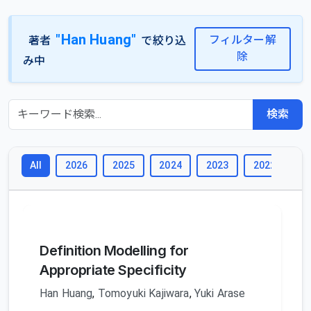
"Han Huang"
フィルター解
著者
で絞り込
除
み中
検索
2026
2025
2024
2023
2022
2
All
Definition Modelling for
Appropriate Specificity
Han Huang
,
Tomoyuki Kajiwara
,
Yuki Arase