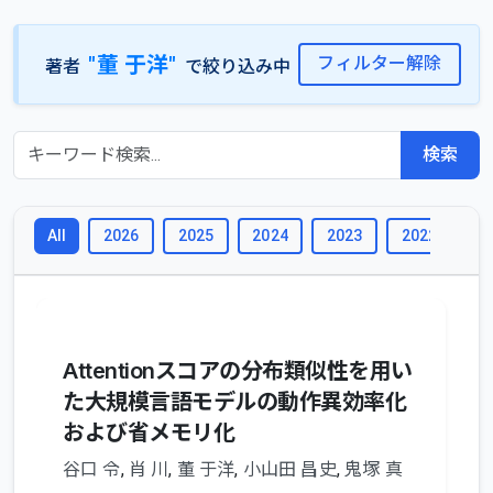
"董 于洋"
フィルター解除
著者
で絞り込み中
検索
2026
2025
2024
2023
2022
2
All
Attentionスコアの分布類似性を用い
た大規模言語モデルの動作異効率化
および省メモリ化
谷口 令
,
肖 川
,
董 于洋
,
小山田 昌史
,
鬼塚 真