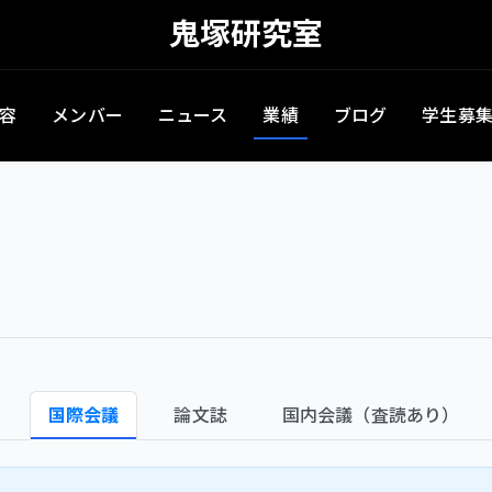
鬼塚研究室
容
メンバー
ニュース
業績
ブログ
学生募
国際会議
論文誌
国内会議（査読あり）