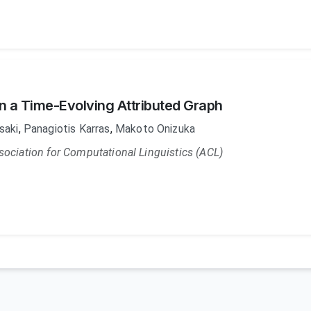
 on a Time-Evolving Attributed Graph
saki
,
Panagiotis Karras
,
Makoto Onizuka
sociation for Computational Linguistics (ACL)