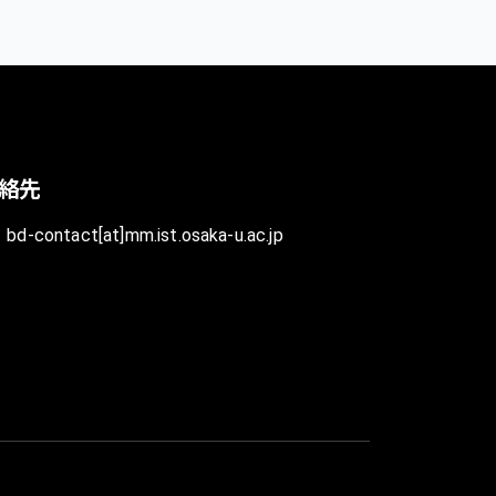
絡先
bd-contact[at]mm.ist.osaka-u.ac.jp