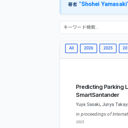
"Shohei Yamasaki
著者
All
2026
2025
20
Predicting Parking 
SmartSantander
Yuya Sasaki
,
Junya Taka
in proceedings of Inter
2023