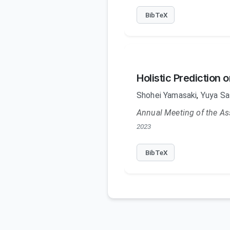
BibTeX
Holistic Prediction
Shohei Yamasaki
,
Yuya Sa
Annual Meeting of the As
2023
BibTeX