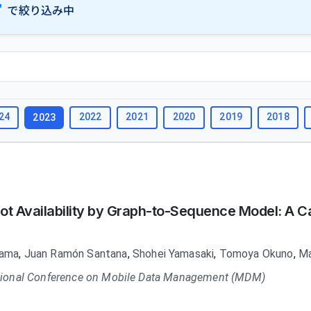
"
で絞り込み中
24
2022
2021
2020
2019
2018
2023
Lot Availability by Graph-to-Sequence Model: A C
yama
,
Juan Ramón Santana
,
Shohei Yamasaki
,
Tomoya Okuno
,
Ma
national Conference on Mobile Data Management (MDM)