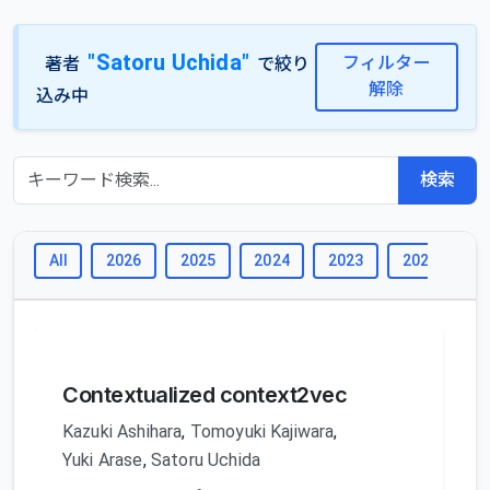
"Satoru Uchida"
フィルター
著者
で絞り
解除
込み中
検索
All
2026
2025
2024
2023
2022
2
Contextualized context2vec
Kazuki Ashihara
,
Tomoyuki Kajiwara
,
Yuki Arase
,
Satoru Uchida