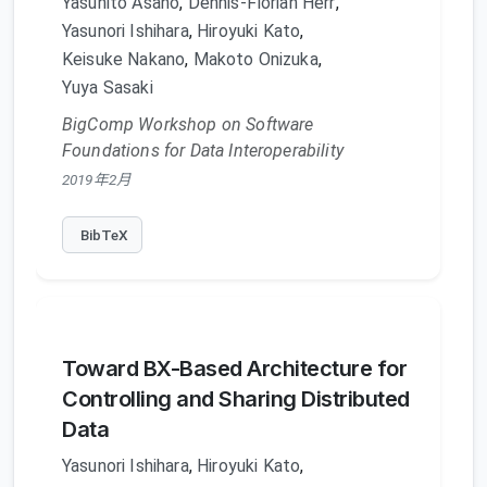
Yasuhito Asano
,
Dennis-Florian Herr
,
Yasunori Ishihara
,
Hiroyuki Kato
,
Keisuke Nakano
,
Makoto Onizuka
,
Yuya Sasaki
BigComp Workshop on Software
Foundations for Data Interoperability
2019年2月
BibTeX
Toward BX-Based Architecture for
Controlling and Sharing Distributed
Data
Yasunori Ishihara
,
Hiroyuki Kato
,