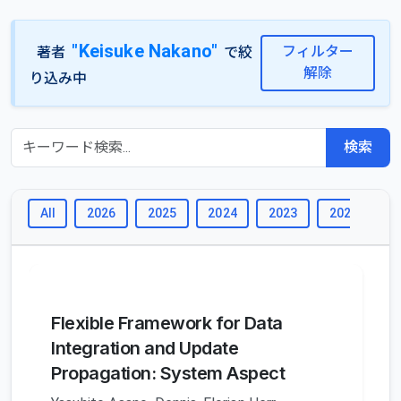
"Keisuke Nakano"
フィルター
著者
で絞
解除
り込み中
検索
All
2026
2025
2024
2023
2022
2
Flexible Framework for Data
Integration and Update
Propagation: System Aspect