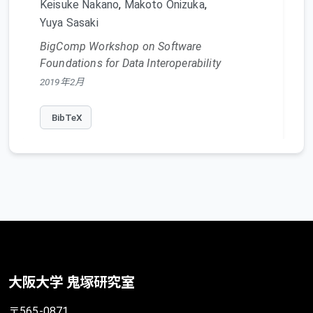
Keisuke Nakano
,
Makoto Onizuka
,
Yuya Sasaki
BigComp Workshop on Software
Foundations for Data Interoperability
2019年2月
BibTeX
大阪大学 鬼塚研究室
〒565-0871