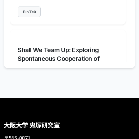
BibTeX
Shall We Team Up: Exploring
Spontaneous Cooperation of
Competing LLM Agents
Zengqing Wu
,
Run Peng
,
Shuyuan Zheng
,
Qianying Liu
,
Xu Han
,
Brian Inhyuk Kwon
,
Makoto Onizuka
,
Shaojie Tang
,
Chuan Xiao
Conference on Empirical Methods in Natural
Language Processing (EMNLP) 2024
Findings
大阪大学 鬼塚研究室
2024年11月
〒565-0871