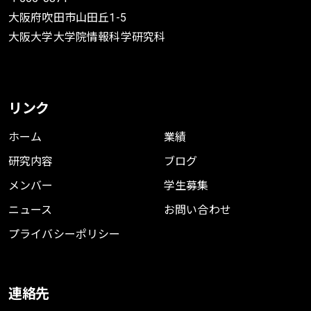
BibTeX
大阪府吹田市山田丘1-5
大阪大学大学院情報科学研究科
Large Language Models as Urban
リンク
Residents: An LLM Agent
Framework for Personal Mobility
ホーム
業績
Generation
研究内容
ブログ
Jiawei Wang
,
Renhe Jiang
,
Chuang Yang
,
メンバー
学生募集
Zengqing Wu
,
Makoto Onizuka
,
ニュース
お問い合わせ
Ryosuke Shibasaki
,
Noboru Koshizuka
,
Chuan Xiao
プライバシーポリシー
Conference on Neural Information Processing
Systems (NeurIPS) 2024
2024
連絡先