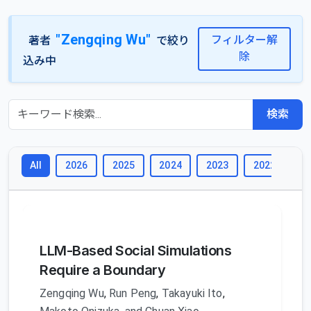
"Zengqing Wu"
フィルター解
著者
で絞り
除
込み中
検索
2026
2025
2024
2023
2022
2
All
LLM-Based Social Simulations
Require a Boundary
Zengqing Wu
,
Run Peng
,
Takayuki Ito
,