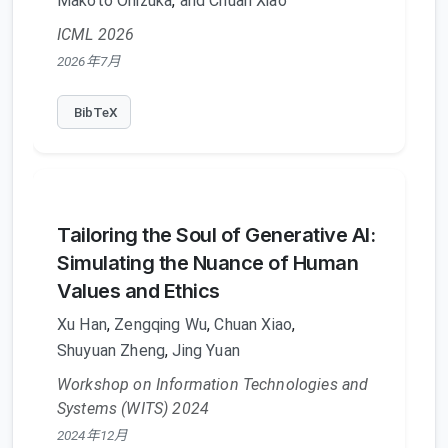
Makoto Onizuka
,
and Chuan Xiao
ICML 2026
2026年7月
BibTeX
Tailoring the Soul of Generative AI:
Simulating the Nuance of Human
Values and Ethics
Xu Han
,
Zengqing Wu
,
Chuan Xiao
,
Shuyuan Zheng
,
Jing Yuan
Workshop on Information Technologies and
Systems (WITS) 2024
2024年12月