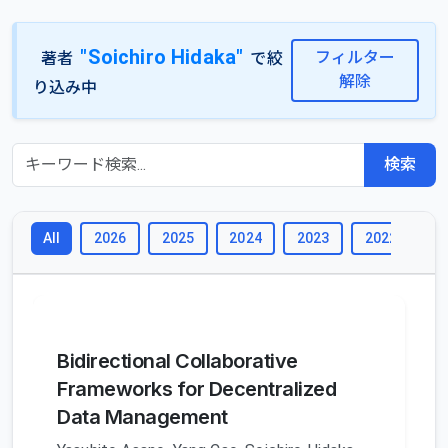
"Soichiro Hidaka"
フィルター
著者
で絞
解除
り込み中
検索
2026
2025
2024
2023
2022
2
All
Bidirectional Collaborative
Frameworks for Decentralized
Data Management