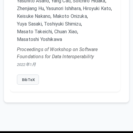
Yasuhito Asano
,
Yang Cao
,
Soichiro Hidaka
,
Zhenjiang Hu
,
Yasunori Ishihara
,
Hiroyuki Kato
,
Keisuke Nakano
,
Makoto Onizuka
,
Yuya Sasaki
,
Toshiyuki Shimizu
,
Masato Takeichi
,
Chuan Xiao
,
Masatoshi Yoshikawa
Proceedings of Workshop on Software
Foundations for Data Interoperability
2022年1月
BibTeX