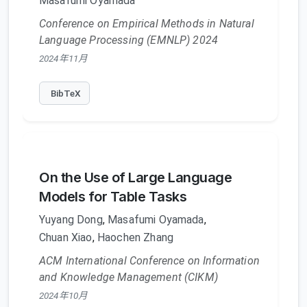
Masafumi Oyamada
Conference on Empirical Methods in Natural
Language Processing (EMNLP) 2024
2024年11月
BibTeX
On the Use of Large Language
Models for Table Tasks
Yuyang Dong
,
Masafumi Oyamada
,
Chuan Xiao
,
Haochen Zhang
ACM International Conference on Information
and Knowledge Management (CIKM)
2024年10月