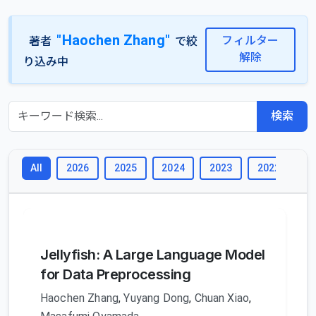
"Haochen Zhang"
フィルター
著者
で絞
解除
り込み中
検索
2026
2025
2024
2023
2022
2
All
Jellyfish: A Large Language Model
for Data Preprocessing
Haochen Zhang
,
Yuyang Dong
,
Chuan Xiao
,