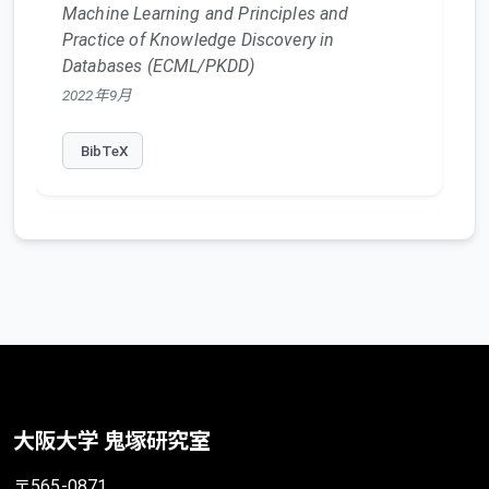
Machine Learning and Principles and
Practice of Knowledge Discovery in
Databases (ECML/PKDD)
2022年9月
BibTeX
Benchmarking GNNs with GenCAT
Workbench
Seiji Maekawa
,
Yuya Sasaki
,
George Fletcher
,
Makoto Onizuka
Demo Track of ECML/PKDD
大阪大学 鬼塚研究室
2022年9月
〒565-0871