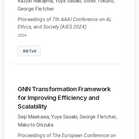
Kazuki Nakajima
,
Yuya Sasaki
,
Sohei Tokuno
,
George Fletcher
Proceedings of 7th AAAI Conference on AI,
Ethics, and Society (AIES 2024)
2024
BibTeX
GNN Transformation Framework
for Improving Efficiency and
Scalability
Seiji Maekawa
,
Yuya Sasaki
,
George Fletcher
,
Makoto Onizuka
Proceedings of The European Conference on