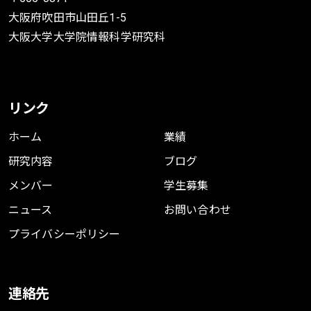
BibTeX
大阪府吹田市山田丘1-5
大阪大学大学院情報科学研究科
General Generator for Attributed
リンク
Graphs with Community Structure
Seiji Maekawa
,
Jianpeng Zhang
,
ホーム
業績
George Fletcher
,
Makoto Onizuka
研究内容
ブログ
ECML PKDD, Graph Embedding and Mining
メンバー
学生募集
Workshop, 2019
ニュース
お問い合わせ
2019年9月
プライバシーポリシー
BibTeX
連絡先