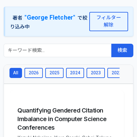
"George Fletcher"
フィルター
著者
で絞
解除
り込み中
検索
2026
2025
2024
2023
2022
2
All
Quantifying Gendered Citation
Imbalance in Computer Science
Conferences