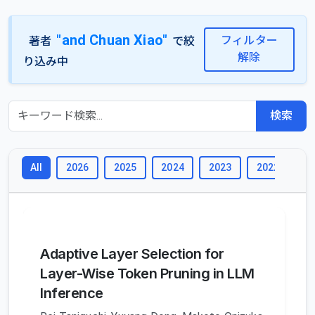
"and Chuan Xiao"
フィルター
著者
で絞
解除
り込み中
検索
2026
2025
2024
2023
2022
2
All
Adaptive Layer Selection for
Layer-Wise Token Pruning in LLM
Inference