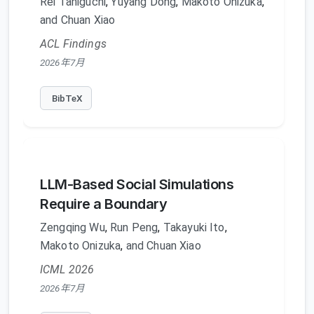
Rei Taniguchi
,
Yuyang Dong
,
Makoto Onizuka
,
and Chuan Xiao
ACL Findings
2026年7月
BibTeX
LLM-Based Social Simulations
Require a Boundary
Zengqing Wu
,
Run Peng
,
Takayuki Ito
,
Makoto Onizuka
,
and Chuan Xiao
ICML 2026
2026年7月