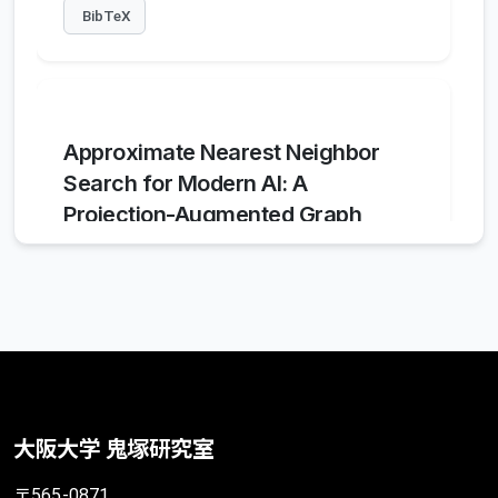
BibTeX
Approximate Nearest Neighbor
Search for Modern AI: A
Projection-Augmented Graph
Approach
Kejing Lu
,
Zhenpeng Pan
,
Jianbin Qin
,
Yoshiharu Ishikawa
,
and Chuan Xiao
ICML 2026
2026年7月
BibTeX
大阪大学 鬼塚研究室
〒565-0871