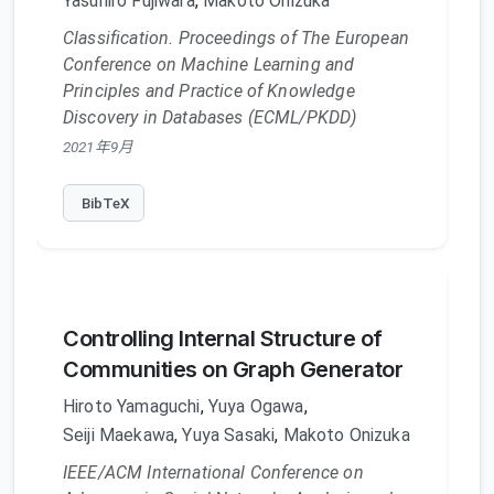
Yasuhiro Fujiwara
,
Makoto Onizuka
Classification. Proceedings of The European
Conference on Machine Learning and
Principles and Practice of Knowledge
Discovery in Databases (ECML/PKDD)
2021年9月
BibTeX
Controlling Internal Structure of
Communities on Graph Generator
Hiroto Yamaguchi
,
Yuya Ogawa
,
Seiji Maekawa
,
Yuya Sasaki
,
Makoto Onizuka
IEEE/ACM International Conference on