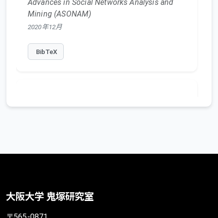
Advances in Social Networks Analysis and
Mining (ASONAM)
2020年12月
BibTeX
Proximity Preserving Nonnegative
Matrix Factorization
Yuya Ogawa
,
Koh Takeuchi
,
Yuya Sasaki
,
Makoto Onizuka
情報処理学会論文誌データベース (TOD)
2020
大阪大学 鬼塚研究室
BibTeX
〒565-0871