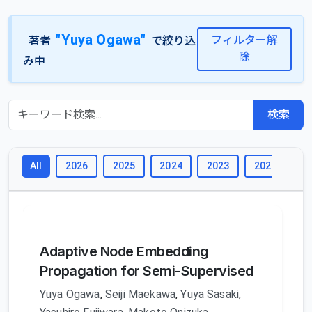
"Yuya Ogawa"
フィルター解
著者
で絞り込
除
み中
検索
2026
2025
2024
2023
2022
2
All
Adaptive Node Embedding
Propagation for Semi-Supervised
Yuya Ogawa
,
Seiji Maekawa
,
Yuya Sasaki
,