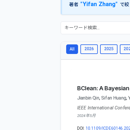
"Yifan Zhang"
著者
で絞
2026
2025
20
All
BClean: A Bayesian
Jianbin Qin
,
Sifan Huang
,
IEEE International Confer
2024年5月
DOI:
10.1109/ICDE60146.20