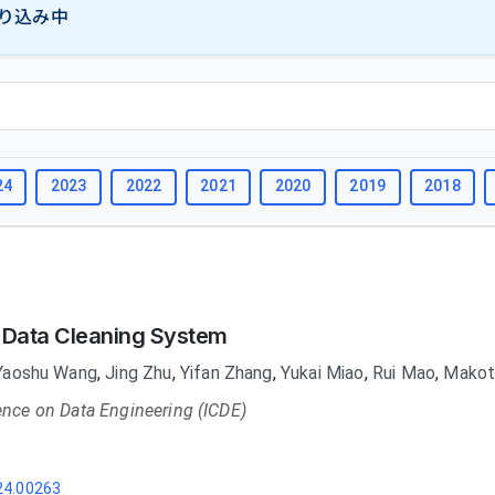
り込み中
24
2023
2022
2021
2020
2019
2018
 Data Cleaning System
Yaoshu Wang
,
Jing Zhu
,
Yifan Zhang
,
Yukai Miao
,
Rui Mao
,
Makot
ence on Data Engineering (ICDE)
24.00263