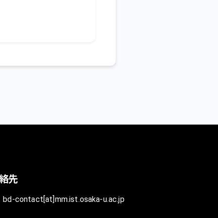
絡先
bd-contact[at]mm.ist.osaka-u.ac.jp