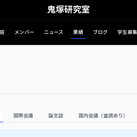
鬼塚研究室
容
メンバー
ニュース
業績
ブログ
学生募
国際会議
論文誌
国内会議（査読あり）