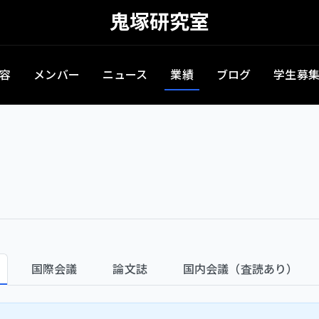
鬼塚研究室
容
メンバー
ニュース
業績
ブログ
学生募
国際会議
論文誌
国内会議（査読あり）