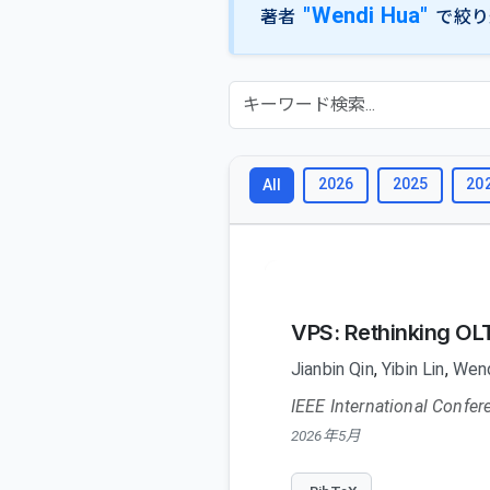
"Wendi Hua"
著者
で絞り
2026
2025
20
All
VPS: Rethinking OL
Jianbin Qin
,
Yibin Lin
,
Wend
IEEE International Confer
2026年5月