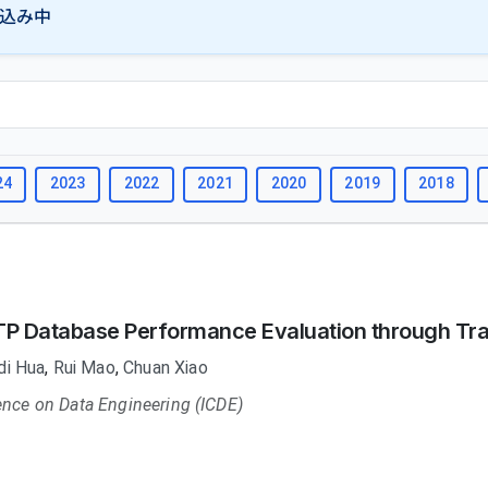
込み中
24
2023
2022
2021
2020
2019
2018
TP Database Performance Evaluation through Tra
i Hua
,
Rui Mao
,
Chuan Xiao
ence on Data Engineering (ICDE)