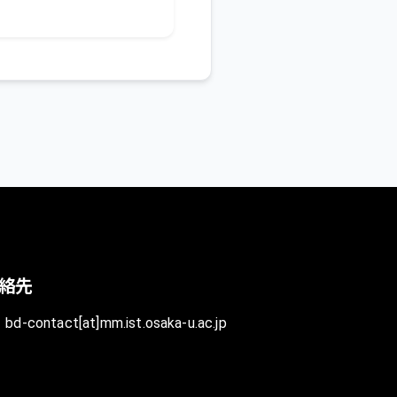
絡先
bd-contact[at]mm.ist.osaka-u.ac.jp