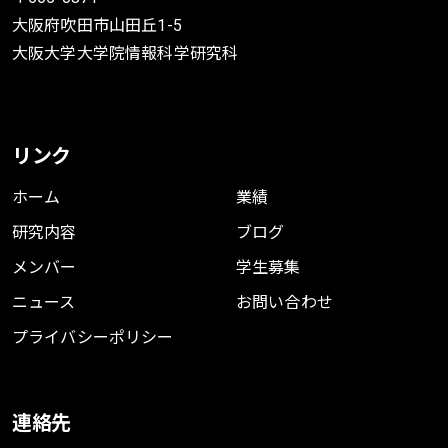
Proceedings of the 2021 Conference on
大阪府吹田市山田丘1-5
Empirical Methods in Natural Language
大阪大学大学院情報科学研究科
Processing: Findings
2021年11月
BibTeX
リンク
ホーム
業績
研究内容
ブログ
メンバー
学生募集
Definition Modelling for
Appropriate Specificity
ニュース
お問い合わせ
Han Huang
,
Tomoyuki Kajiwara
,
Yuki Arase
プライバシーポリシー
Proc. of Conference on Empirical Methods in
Natural Language Processing (EMNLP2021)
連絡先
2021年11月