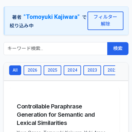
"Tomoyuki Kajiwara"
フィルター
著者
で
解除
絞り込み中
検索
2026
2025
2024
2023
2022
2
All
Controllable Paraphrase
Generation for Semantic and
Lexical Similarities