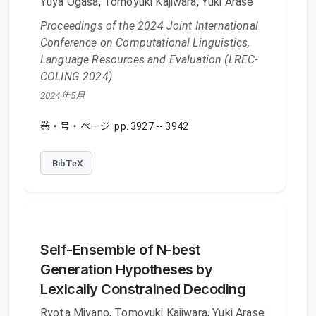
Yuya Ogasa
,
Tomoyuki Kajiwara
,
Yuki Arase
Proceedings of the 2024 Joint International
Conference on Computational Linguistics,
Language Resources and Evaluation (LREC-
COLING 2024)
2024年5月
巻・号・ページ: pp. 3927 -- 3942
BibTeX
Self-Ensemble of N-best
Generation Hypotheses by
Lexically Constrained Decoding
Ryota Miyano
,
Tomoyuki Kajiwara
,
Yuki Arase