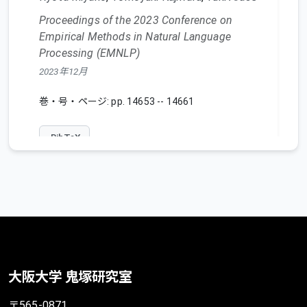
Proceedings of the 2023 Conference on
Empirical Methods in Natural Language
Processing (EMNLP)
2023年12月
巻・号・ページ: pp. 14653 -- 14661
BibTeX
DIRECT: Direct and Indirect
Responses in Conversational Text
Corpus
大阪大学 鬼塚研究室
Junya Takayama
,
Tomoyuki Kajiwara
,
Yuki Arase
〒565-0871