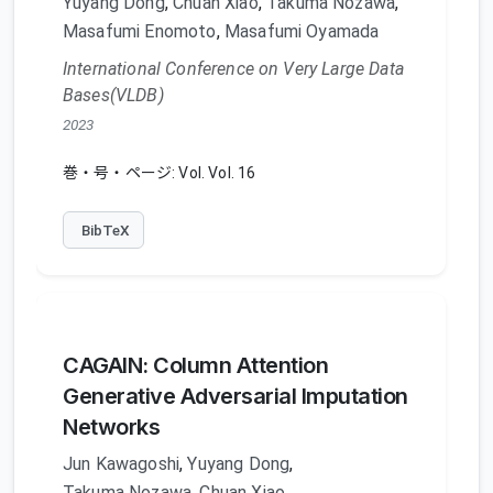
Yuyang Dong
,
Chuan Xiao
,
Takuma Nozawa
,
Masafumi Enomoto
,
Masafumi Oyamada
International Conference on Very Large Data
Bases(VLDB)
2023
巻・号・ページ: Vol. Vol. 16
BibTeX
CAGAIN: Column Attention
Generative Adversarial Imputation
Networks
Jun Kawagoshi
,
Yuyang Dong
,
Takuma Nozawa
,
Chuan Xiao