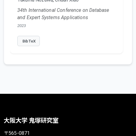
34th International Conference on Database
and Expert Systems Applications
2023
BibTeX
大阪大学 鬼塚研究室
〒565-0871