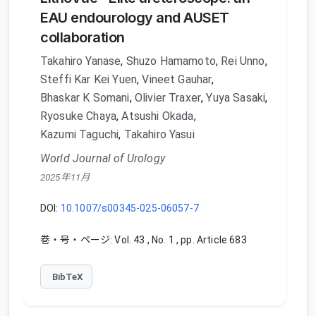
EAU endourology and AUSET
collaboration
Takahiro Yanase
,
Shuzo Hamamoto
,
Rei Unno
,
Steffi Kar Kei Yuen
,
Vineet Gauhar
,
Bhaskar K Somani
,
Olivier Traxer
,
Yuya Sasaki
,
Ryosuke Chaya
,
Atsushi Okada
,
Kazumi Taguchi
,
Takahiro Yasui
World Journal of Urology
2025年11月
DOI:
10.1007/s00345-025-06057-7
巻・号・ページ: Vol. 43 , No. 1 , pp. Article 683
BibTeX