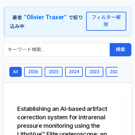
"Olivier Traxer"
フィルター解
著者
で絞り
除
込み中
検索
2026
2025
2024
2023
2022
2
All
Establishing an AI-based artifact
correction system for intrarenal
pressure monitoring using the
LithoVue™ Elite ureteroscope: an