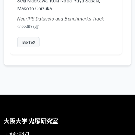
Seiji Maekawa
,
Koki Noda
,
Yuya Sasaki
,
Makoto Onizuka
NeurIPS Datasets and Benchmarks Track
2022年11月
BibTeX
大阪大学 鬼塚研究室
〒565-0871