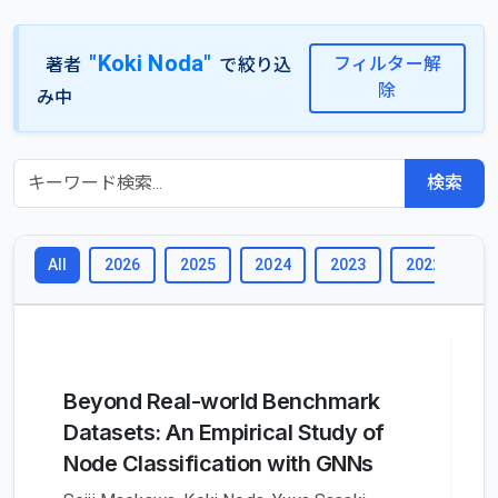
"Koki Noda"
フィルター解
著者
で絞り込
除
み中
検索
2026
2025
2024
2023
2022
2
All
Beyond Real-world Benchmark
Datasets: An Empirical Study of
Node Classification with GNNs