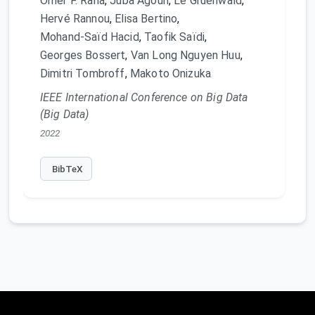
Omer F. Rana
,
Juba Agoun
,
Le Gruenwald
,
Hervé Rannou
,
Elisa Bertino
,
Mohand-Saïd Hacid
,
Taofik Saïdi
,
Georges Bossert
,
Van Long Nguyen Huu
,
Dimitri Tombroff
,
Makoto Onizuka
IEEE International Conference on Big Data
(Big Data)
2022
BibTeX