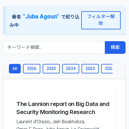
"Juba Agoun"
フィルター解
著者
で絞り込
除
み中
検索
2026
2025
2024
2023
2022
2
All
The Lannion report on Big Data and
Security Monitoring Research
Laurent d'Orazio
,
Jalil Boukhobza
,