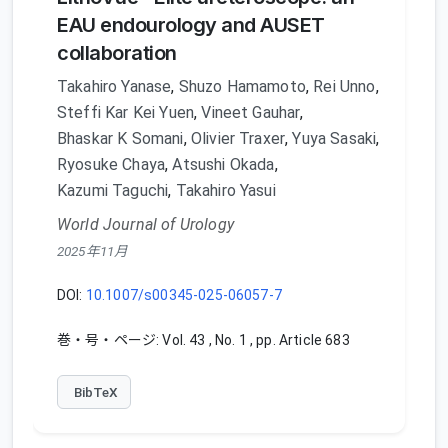
EAU endourology and AUSET
collaboration
Takahiro Yanase
,
Shuzo Hamamoto
,
Rei Unno
,
Steffi Kar Kei Yuen
,
Vineet Gauhar
,
Bhaskar K Somani
,
Olivier Traxer
,
Yuya Sasaki
,
Ryosuke Chaya
,
Atsushi Okada
,
Kazumi Taguchi
,
Takahiro Yasui
World Journal of Urology
2025年11月
DOI:
10.1007/s00345-025-06057-7
巻・号・ページ: Vol. 43 , No. 1 , pp. Article 683
BibTeX