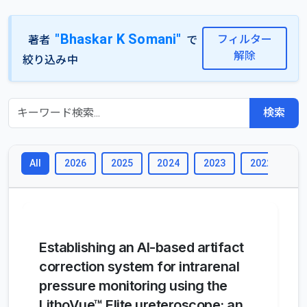
"Bhaskar K Somani"
フィルター
著者
で
解除
絞り込み中
検索
2026
2025
2024
2023
2022
2
All
Establishing an AI-based artifact
correction system for intrarenal
pressure monitoring using the
LithoVue™ Elite ureteroscope: an